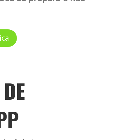
ica
 DE
PP