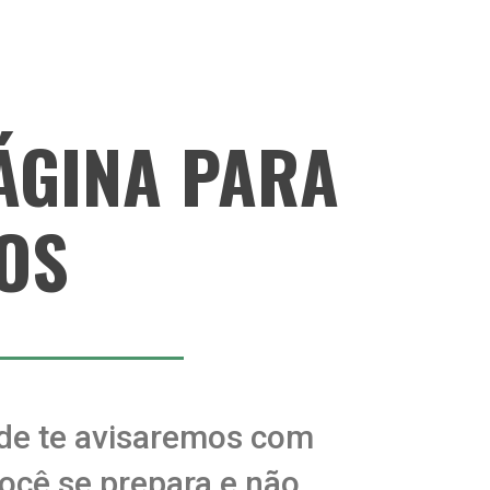
PÁGINA PARA
OS
de te avisaremos com
ocê se prepara e não