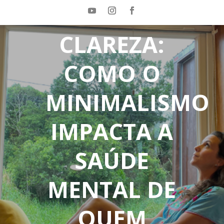
DO CAOS A
CLAREZA:
COMO O
MINIMALISMO
IMPACTA A
SAÚDE
MENTAL DE
QUEM